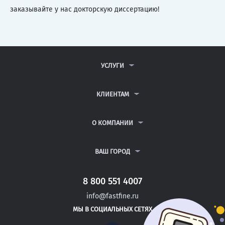
заказывайте у нас докторскую диссертацию!
УСЛУГИ
КОНТРОЛЬНЫЕ РАБОТЫ
ДИПЛОМНЫЕ РАБОТЫ
КЛИЕНТАМ
КУРСОВЫЕ РАБОТЫ
АНТИПЛАГИАТ
РЕФЕРАТЫ
ВОПРОСЫ И ОТВЕТЫ
О КОМПАНИИ
ВСЕ УСЛУГИ
ПУБЛИЧНАЯ ОФЕРТА
О КОМПАНИИ
ПОЛИТИКА КОНФИДЕНЦИАЛЬНОСТИ
КОНТАКТЫ
ВАШ ГОРОД
АВТОРАМ
МОСКВА
САНКТ-ПЕТЕРБУРГ
8 800 551 4007
МАГНИТОГОРСК
info@fastfine.ru
ЙОШКАР-ОЛА
МЫ В СОЦИАЛЬНЫХ СЕТЯХ
САМАРА