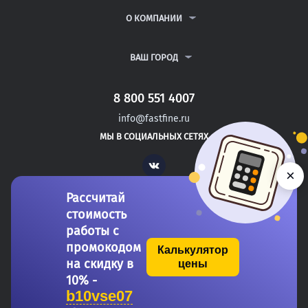
РЕФЕРАТЫ
ВОПРОСЫ И ОТВЕТЫ
О КОМПАНИИ
ВСЕ УСЛУГИ
ПУБЛИЧНАЯ ОФЕРТА
О КОМПАНИИ
ПОЛИТИКА КОНФИДЕНЦИАЛЬНОСТИ
КОНТАКТЫ
ВАШ ГОРОД
АВТОРАМ
МОСКВА
САНКТ-ПЕТЕРБУРГ
8 800 551 4007
МАГНИТОГОРСК
info@fastfine.ru
ЙОШКАР-ОЛА
МЫ В СОЦИАЛЬНЫХ СЕТЯХ
САМАРА
Vk
×
Рассчитай
стоимость
работы с
промокодом
Калькулятор
на скидку в
цены
Copyright 2011-2026 FastFine.ru
10% -
b10vse07